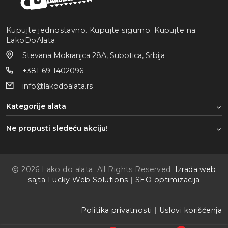
Kupujte jednostavno. Kupujte sigurno. Kupujte na
LakoDoAlata.
Stevana Mokranjca 28A, Subotica, Srbija
+381-69-1402096
info@lakodoalata.rs
Kategorije alata
Ne propusti sledeću akciju!
2026 Lako do alata. All Rights Reserved.
Izrada web
sajta Lucky Web Solutions
|
SEO optimizacija
Politika privatnosti
|
Uslovi korišćenja