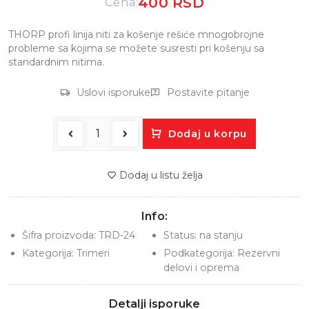
400 RSD
Cena:
THORP profi linija niti za košenje rešiće mnogobrojne
probleme sa kojima se možete susresti pri košenju sa
standardnim nitima.
Uslovi isporuke
Postavite pitanje
Dodaj u korpu
Dodaj u listu želja
Info:
Šifra proizvoda:
TRD-24
Status:
na stanju
Kategorija:
Trimeri
Podkategorija:
Rezervni
delovi i oprema
Detalji isporuke