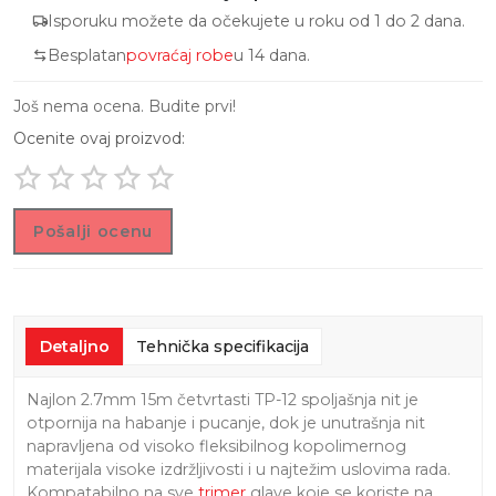
Isporuku možete da očekujete u roku od 1 do 2 dana.
Besplatan
povraćaj robe
u 14 dana.
Još nema ocena. Budite prvi!
Ocenite ovaj proizvod:
Pošalji ocenu
Detaljno
Tehnička specifikacija
Najlon 2.7mm 15m četvrtasti TP-12 spoljašnja nit je
otpornija na habanje i pucanje, dok je unutrašnja nit
napravljena od visoko fleksibilnog kopolimernog
materijala visoke izdržljivosti i u najtežim uslovima rada.
Kompatabilno na sve
trimer
glave koje se koriste na