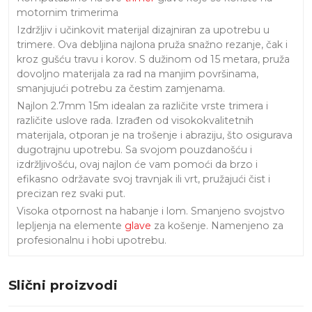
motornim trimerima
Izdržljiv i učinkovit materijal dizajniran za upotrebu u
trimere. Ova debljina najlona pruža snažno rezanje, čak i
kroz gušću travu i korov. S dužinom od 15 metara, pruža
dovoljno materijala za rad na manjim površinama,
smanjujući potrebu za čestim zamjenama.
Najlon 2.7mm 15m idealan za različite vrste trimera i
različite uslove rada. Izrađen od visokokvalitetnih
materijala, otporan je na trošenje i abraziju, što osigurava
dugotrajnu upotrebu. Sa svojom pouzdanošću i
izdržljivošću, ovaj najlon će vam pomoći da brzo i
efikasno održavate svoj travnjak ili vrt, pružajući čist i
precizan rez svaki put.
Visoka otpornost na habanje i lom. Smanjeno svojstvo
lepljenja na elemente
glave
za košenje. Namenjeno za
profesionalnu i hobi upotrebu.
Slični proizvodi