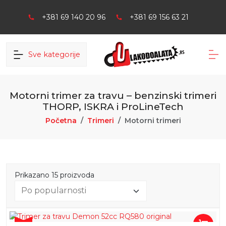
+381 69 140 20 96
+381 69 156 63 21
Sve kategorije
Motorni trimer za travu – benzinski trimeri
THORP, ISKRA i ProLineTech
Početna
Trimeri
Motorni trimeri
Prikazano 15 proizvoda