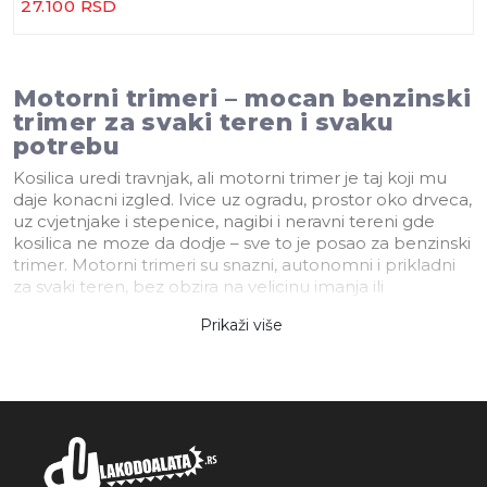
27.100 RSD
Motorni trimeri – mocan benzinski
trimer za svaki teren i svaku
potrebu
Kosilica uredi travnjak, ali motorni trimer je taj koji mu
daje konacni izgled. Ivice uz ogradu, prostor oko drveca,
uz cvjetnjake i stepenice, nagibi i neravni tereni gde
kosilica ne moze da dodje – sve to je posao za benzinski
trimer. Motorni trimeri su snazni, autonomni i prikladni
za svaki teren, bez obzira na velicinu imanja ili
zahtevanost posla. U ovoj kategoriji pronaci cete
Prikaži više
modele za domace korisnike, profesionalne baztovane,
kao i specijalizovane alate poput lednih trimera,
multifunkcionalnih modela 3u1 i trimera na tockovima
za ravniji teren. Ovaj vodic ce vam pomoci da razumete
razlike i odaberete pravi motorni trimer za vase
potrebe.
Zasto odabrati motorni trimer