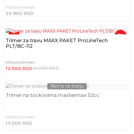
Motorni trimeri
25.900 RSD
-11%
Trimer za travu MAXX PAKET ProLineTech
PLT/BC-112
Motorni trimeri
12.500 RSD
14.000 RSD
Trimer na tockovima mastermax 52cc
Motorni trimeri
13.000 RSD