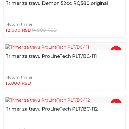
-19%
Trimer za travu Demon 52cc RQ580 original
Motorni trimeri
12.000 RSD
14.900 RSD
Trimer za travu ProLineTech PLT/BC-111
Motorni trimeri
15.000 RSD
Trimer za travu ProLineTech PLT/BC-112