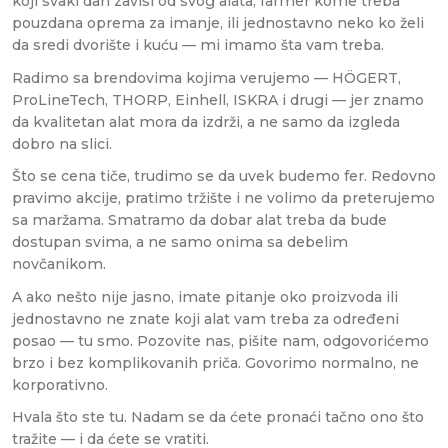
koji svaki dan zavisi od svog alata, farmer kome treba
pouzdana oprema za imanje, ili jednostavno neko ko želi
da sredi dvorište i kuću — mi imamo šta vam treba.
Radimo sa brendovima kojima verujemo — HÖGERT,
ProLineTech, THORP, Einhell, ISKRA i drugi — jer znamo
da kvalitetan alat mora da izdrži, a ne samo da izgleda
dobro na slici.
Što se cena tiče, trudimo se da uvek budemo fer. Redovno
pravimo akcije, pratimo tržište i ne volimo da preterujemo
sa maržama. Smatramo da dobar alat treba da bude
dostupan svima, a ne samo onima sa debelim
novčanikom.
A ako nešto nije jasno, imate pitanje oko proizvoda ili
jednostavno ne znate koji alat vam treba za određeni
posao — tu smo. Pozovite nas, pišite nam, odgovorićemo
brzo i bez komplikovanih priča. Govorimo normalno, ne
korporativno.
Hvala što ste tu. Nadam se da ćete pronaći tačno ono što
tražite — i da ćete se vratiti.