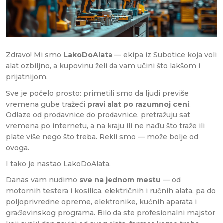
Zdravo! Mi smo
LakoDoAlata
— ekipa iz Subotice koja voli
alat ozbiljno, a kupovinu želi da vam učini što lakšom i
prijatnijom.
Sve je počelo prosto: primetili smo da ljudi previše
vremena gube tražeći
pravi alat po razumnoj ceni
.
Odlaze od prodavnice do prodavnice, pretražuju sat
vremena po internetu, a na kraju ili ne nađu što traže ili
plate više nego što treba. Rekli smo — može bolje od
ovoga.
I tako je nastao LakoDoAlata.
Danas vam nudimo
sve na jednom mestu
— od
motornih testera i kosilica, električnih i ručnih alata, pa do
poljoprivredne opreme, elektronike, kućnih aparata i
građevinskog programa. Bilo da ste profesionalni majstor