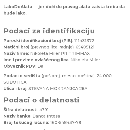
LakoDoAlata — jer doći do pravog alata zaista treba da
bude lako.
Podaci za identifikaciju
Poreski idenifikacioni broj (PIB)
: 111431372
Matični broj
(pravnog lica, radnje): 65405121
Naziv firme
: Nikoleta Miler PR TRIMMAX
Ime i prezime ovlašćenog lica
: Nikoleta Miler
Obveznik PDV
: Da
Podaci o sedištu
(poš.broj, mesto, opština): 24 000
SUBOTICA
Ulica i broj
: STEVANA MOKRANJCA 28A
Podaci o delatnosti
Šifra delatnost
i: 4791
Naziv banke
: Banca Intesa
Broj tekućeg računa
: 160-548437-79