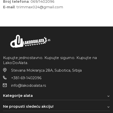
Broj telefona
: 069/1402096
E-mail
: trimmax024@gmail.com
Kupujte jednostavno. Kupujte sigurno. Kupujte na
LakoDoAlata.
Stevana Mokranjca 28A, Subotica, Srbija
+381-69-1402096
info@lakodoalata.rs
Kategorije alata
Ne propusti sledeću akciju!