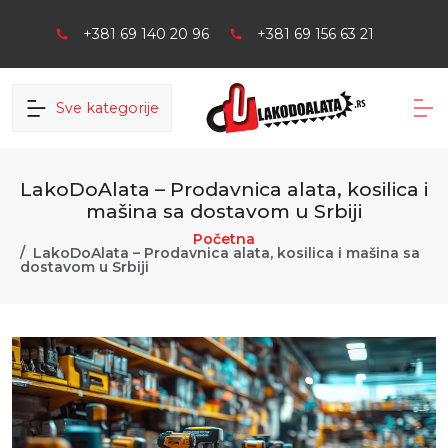
+381 69 140 20 96
+381 69 156 63 21
Sve kategorije
LakoDoAlata – Prodavnica alata, kosilica i
mašina sa dostavom u Srbiji
Početna
LakoDoAlata – Prodavnica alata, kosilica i mašina sa
dostavom u Srbiji