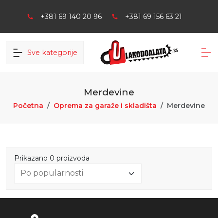
+381 69 140 20 96
+381 69 156 63 21
Sve kategorije
Merdevine
Početna
Oprema za garaže i skladišta
Merdevine
Prikazano 0 proizvoda