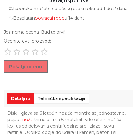
Detalji isporuke
Isporuku možete da očekujete u roku od 1 do 2 dana.
Besplatan
povraćaj robe
u 14 dana.
Još nema ocena. Budite prvi!
Ocenite ovaj proizvod:
Pošalji ocenu
Detaljno
Tehnička specifikacija
Disk – glava sa 6 letećih nožića montira se jednostavno,
poput
noža
trimera. Ima 6 metalnih vrlo oštrih nožića
koji usled delovanja centrifugalne sile, izlaze i seku
rastinje. Ukoliko dodje do udara u kamen, beton i sl,