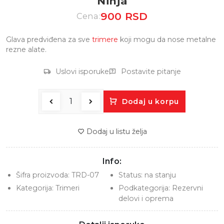
Ninja
900 RSD
Cena:
Glava predviđena za sve
trimere
koji mogu da nose metalne
rezne alate.
Uslovi isporuke
Postavite pitanje
Dodaj u korpu
Dodaj u listu želja
Info:
Šifra proizvoda:
TRD-07
Status:
na stanju
Kategorija:
Trimeri
Podkategorija:
Rezervni
delovi i oprema