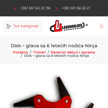
+381 69 140 20 96
+381 69 156 63 21
Sve kategorije
Disk – glava sa 6 letećih nožića Ninja
Početna
Trimeri
Rezervni delovi i oprema
Disk – glava sa 6 letećih nožića Ninja