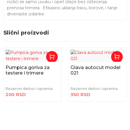
nožići se samo uvuku i opet izlaze bez oštećenja
prenosa trimera. Efikasno uklanja travu, korove, i tanje
drvenaste izdanke.
Slični proizvodi
Pumpica goriva za
Glava autocut model
testere i trimere
021
Rezervni delovi i oprema
Rezervni delovi i oprema
200 RSD
350 RSD