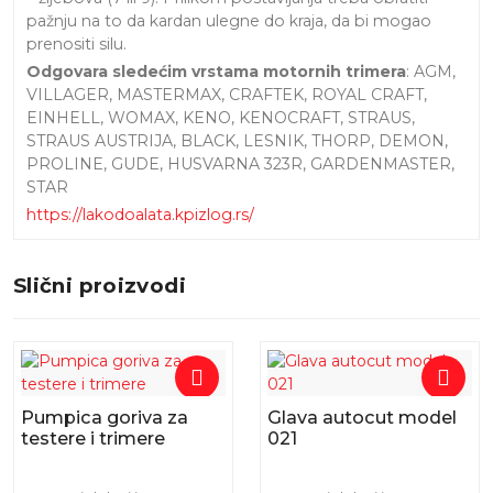
pažnju na to da kardan ulegne do kraja, da bi mogao
prenositi silu.
Odgovara sledećim vrstama motornih trimera
: AGM,
VILLAGER, MASTERMAX, CRAFTEK, ROYAL CRAFT,
EINHELL, WOMAX, KENO, KENOCRAFT, STRAUS,
STRAUS AUSTRIJA, BLACK, LESNIK, THORP, DEMON,
PROLINE, GUDE, HUSVARNA 323R, GARDENMASTER,
STAR
https://lakodoalata.kpizlog.rs/
Slični proizvodi
Pumpica goriva za
Glava autocut model
testere i trimere
021