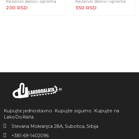
Rezervni delovi i oprema
Rezervni delovi i oprema
200 RSD
350 RSD
Kupujte jednostavno. Kupujte sigurno. Kupujte na
LakoDoAlata.
Stevana Mokranjca 28A, Subotica, Srbija
+381-69-1402096