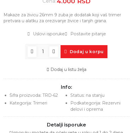
4.000 RSD
Cena:
Makaze za živicu 26mm 9 zuba je dodatak koji vaš trimer
pretvara u alatku za orezivanje živice i tanjih grana.
Uslovi isporuke
Postavite pitanje
Dodaj u korpu
Dodaj u listu želja
Info:
Šifra proizvoda:
TRD-62
Status:
na stanju
Kategorija:
Trimeri
Podkategorija:
Rezervni
delovi i oprema
Detalji isporuke
Isporuku možete da očekujete u roku od 1 do 2 dana.