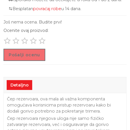
Besplatan
povraćaj robe
u 14 dana.
Još nema ocena. Budite prvi!
Ocenite ovaj proizvod:
Pošalji ocenu
Detaljno
Čep rezervoara, ova mala ali važna komponenta
omogućava korisnicima pristup rezervoaru kako bi
dodali gorivo potrebno za pokretanje trimera.
Čep rezervoara njegova uloga nije samo fizičko
zatvaranje rezervoara, već i osiguravanje da gorivo