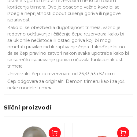
ostane sigurno unutar rezervoara i ne iscuri tokom
korišćenja trimera. Ovo je posebno važno kako bi se
izbegle neprijatnosti poput curenja goriva ili njegove
isparljivosti.
Kako bi se obezbedila dugotrajnost trimera, važno je
redovno održavanje i čišćenje čepa rezervoara, kako bi
se uklonile nečistoće ili ostaci goriva koji bi mogli
ometati pravilan rad ili zaptivanje čepa. Takođe je bitno
da se čep pravilno zatvori nakon svake upotrebe kako bi
se sprečilo isparavanje goriva i očuvala funkcionalnost
trimera.
Univerzalni čep za rezervoare od 26,33,43 i 52 ccm
Čep odgovara za originalni Demon trimeru kao i za još
neke modele trimera.
Slični proizvodi