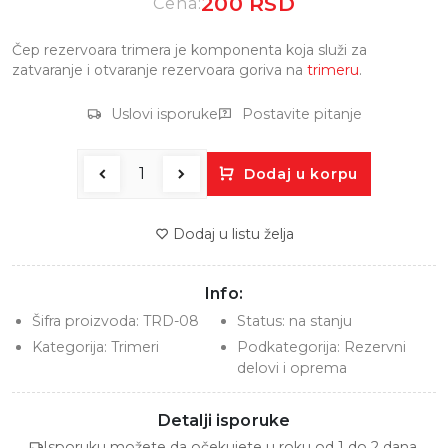
200 RSD
Cena:
Čep rezervoara trimera je komponenta koja služi za
zatvaranje i otvaranje rezervoara goriva na
trimeru
.
Uslovi isporuke
Postavite pitanje
Dodaj u korpu
Dodaj u listu želja
Info:
Šifra proizvoda:
TRD-08
Status:
na stanju
Kategorija:
Trimeri
Podkategorija:
Rezervni
delovi i oprema
Detalji isporuke
Isporuku možete da očekujete u roku od 1 do 2 dana.