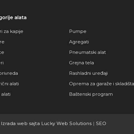
orije alata
i za kapije
Pumpe
re
Agregati
ce
Pneumatski alat
ri
Grejna tela
privreda
Rashladni uređaji
ični alati
Oprema za garaže i skladišt
alati
Baštenski program
.
Izrada web sajta Lucky Web Solutions
|
SEO