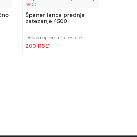
Karbura
testere
čno
Španer lanca prednje
zatezanje 4500
Delovi i op
Delovi i oprema za testere
1.200 R
200 RSD