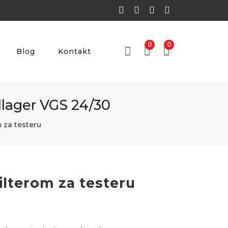
0
0
Blog
Kontakt
illager VGS 24/30
m za testeru
filterom za testeru