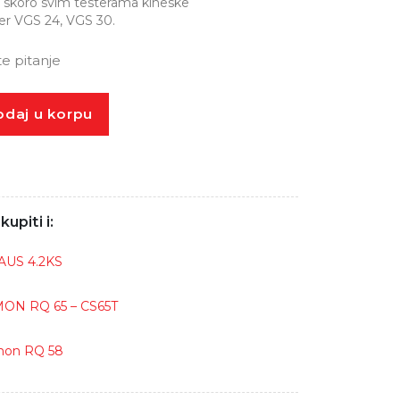
a skoro svim testerama kineske
ger VGS 24, VGS 30.
te pitanje
daj u korpu
upiti i:
AUS 4.2KS
MON RQ 65 – CS65T
mon RQ 58