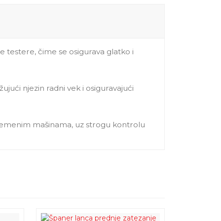
e testere, čime se osigurava glatko i
ći njezin radni vek i osiguravajući
savremenim mašinama, uz strogu kontrolu