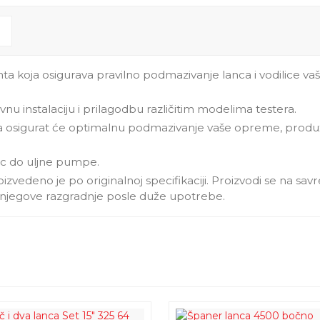
a koja osigurava pravilno podmazivanje lanca i vodilice vaš
nu instalaciju i prilagodbu različitim modelima testera.
 osigurat će optimalnu podmazivanje vaše opreme, produžuju
nac do uljne pumpe.
roizvedeno je po originalnoj specifikaciji. Proizvodi se na 
do njegove razgradnje posle duže upotrebe.