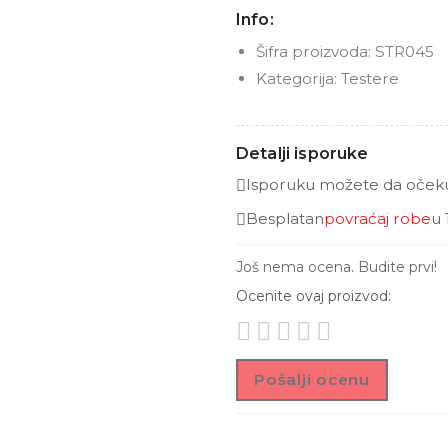
Info:
Šifra proizvoda:
STR045
Kategorija:
Testere
Detalji isporuke
Isporuku možete da očekuj
Besplatan
povraćaj robe
u 
Još nema ocena. Budite prvi!
Ocenite ovaj proizvod:
Pošalji ocenu