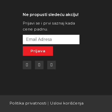
Ne propusti sledeću akciju!
Prijavi se i prvi saznaj kada
cene padnu.
Prijava
a
Politika privatnosti
|
Uslovi korišćenja