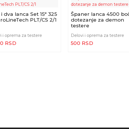
i dva lanca Set 15″ 325
Španer lanca 4500 bo
roLineTech PLT/CS 2/1
dotezanje za demon
testere
i i oprema za testere
Delovi i oprema za testere
00 RSD
500 RSD