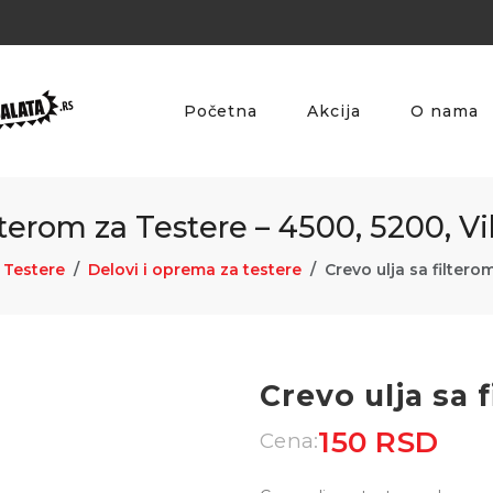
Početna
Akcija
O nama
lterom za Testere – 4500, 5200, V
Testere
Delovi i oprema za testere
Crevo ulja sa filtero
Crevo ulja sa 
150 RSD
Cena: