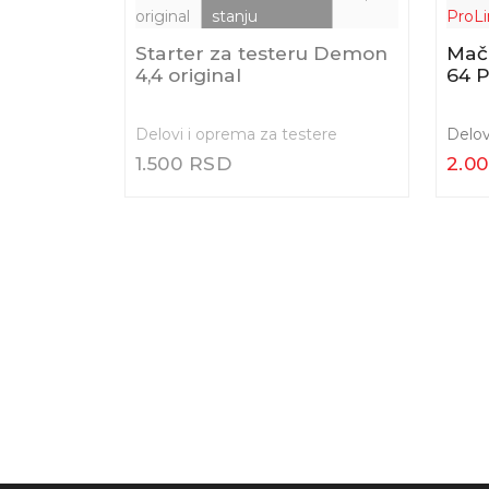
rične
Starter za testeru Demon
Mač 
4,4 original
64 P
tere
Delovi i oprema za testere
Delov
1.500 RSD
2.0