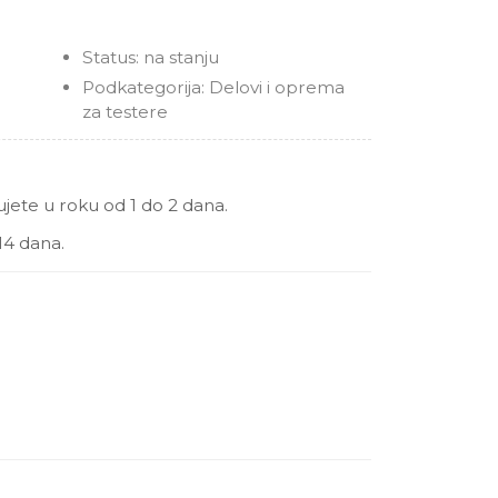
Status:
na stanju
Podkategorija:
Delovi i oprema
za testere
ete u roku od 1 do 2 dana.
14 dana.