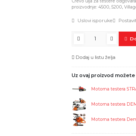
Crevo ulja za testere odgovar
proizvodnje: 4500, 5200, Villa
Uslovi isporuke
Postavi
Do
Dodaj u listu želja
Uz ovaj proizvod možete k
Motorna testera STR
Motorna testera DE
Motorna testera De