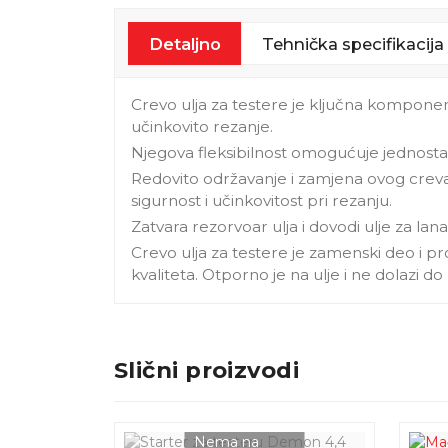
Detaljno
Tehnička specifikacija
Crevo ulja za testere je ključna komponent
učinkovito rezanje.
Njegova fleksibilnost omogućuje jednostav
Redovito održavanje i zamjena ovog creva
sigurnost i učinkovitost pri rezanju.
Zatvara rezorvoar ulja i dovodi ulje za la
Crevo ulja za testere je zamenski deo i p
kvaliteta. Otporno je na ulje i ne dolazi 
Slični proizvodi