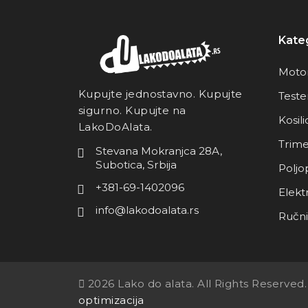
Kateg
Motor
Kupujte jednostavno. Kupujte
Teste
sigurno. Kupujte na
Kosili
LakoDoAlata.
Trime
Stevana Mokranjca 28A,
Subotica, Srbija
Poljo
+381-69-1402096
Elektr
info@lakodoalata.rs
Ručni 
2026 Lako do alata. All Rights Reserved
optimizacija