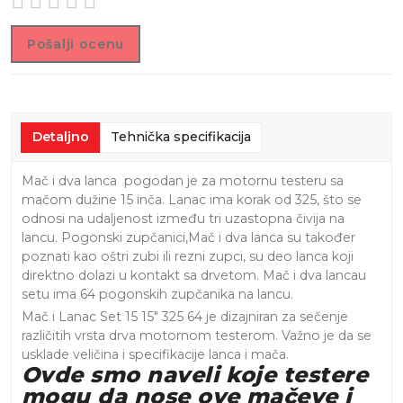
Pošalji ocenu
Detaljno
Tehnička specifikacija
Mač i dva lanca pogodan je za motornu testeru sa
mačom dužine 15 inča. Lanac ima korak od 325, što se
odnosi na udaljenost između tri uzastopna čivija na
lancu. Pogonski zupčanici,Mač i dva lanca su također
poznati kao oštri zubi ili rezni zupci, su deo lanca koji
direktno dolazi u kontakt sa drvetom. Mač i dva lancau
setu ima 64 pogonskih zupčanika na lancu.
Mač i Lanac Set 15 15″ 325 64 je dizajniran za sečenje
različitih vrsta drva motornom testerom. Važno je da se
usklade veličina i specifikacije lanca i mača.
Ovde smo naveli koje testere
mogu da nose ove mačeve i