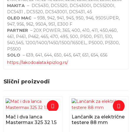
MAKITA
– DCS430, DCS520, DCS4300I, DCS5200I,
DCS431 , DCS520, DCS43001, DCS431, 45
OLEO MAC
– 938, 942, 941, 945, 950, 946, 950SUPER,
947, 956, 962, 950A, 951, E300 F
PARTNER
– 20X POWER, 365, 400, 410, 411, 450,460,
461, P461, P462, 465, 470, 495, 500, P500, P511, 510,
540,545, 1200/1400/1450/1500/1650EL, P5000, P5300,
P5500
SOLO
– 639, 641, 644, 650, 645, 647, 651, 654, 656
https://lakodoalata.kpizlog.rs/
Slični proizvodi
Mač i dva lanca
Lančanik za električne
Mastermax 325 32 1.5
testere 88 mm