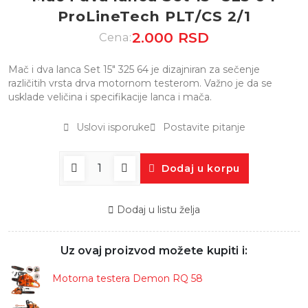
ProLineTech PLT/CS 2/1
2.000 RSD
Cena:
Mač i dva lanca Set 15″ 325 64 je dizajniran za sečenje
različitih vrsta drva motornom testerom. Važno je da se
usklade veličina i specifikacije lanca i mača.
Uslovi isporuke
Postavite pitanje
Dodaj u korpu
Dodaj u listu želja
Uz ovaj proizvod možete kupiti i:
Motorna testera Demon RQ 58