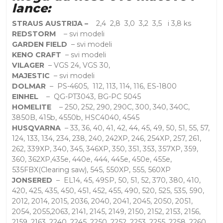
lance:
STRAUS AUSTRIJA –
2,4 2,8 3,0 3,2 3,5 i 3,8 ks
REDSTORM
– svi modeli
GARDEN FIELD
– svi modeli
KENO CRAFT
– svi modeli
VILAGER
– VGS 24, VGS 30,
MAJESTIC
– svi modeli
DOLMAR
– PS-4605, 112, 113, 114, 116, ES-1800
EINHEL
– QG-PT3043, BG-PC 5045
HOMELITE
– 250, 252, 290, 290C, 300, 340, 340C,
3850B, 415b, 4550b, HSC4040, 4545
HUSQVARNA
– 33, 36, 40, 41, 42, 44, 45, 49, 50, 51, 55, 57,
124, 133, 134, 234, 238, 240, 242XP, 246, 254XP, 257, 261,
262, 339XP, 340, 345, 346XP, 350, 351, 353, 357XP, 359,
360, 362XP,435e, 440e, 444, 445e, 450e, 455e,
535FBX(Clearing saw), 545, 550XP, 555, 560XP
JONSERED
– EL14, 45, 49SP, 50, 51, 52, 370, 380, 410,
420, 425, 435, 450, 451, 452, 455, 490, 520, 525, 535, 590,
2012, 2014, 2015, 2036, 2040, 2041, 2045, 2050, 2051,
2054, 2055,2063, 2141, 2145, 2149, 2150, 2152, 2153, 2156,
2159, 2163, 2240, 2245, 2250, 2252, 2253, 2255, 2258, 2260