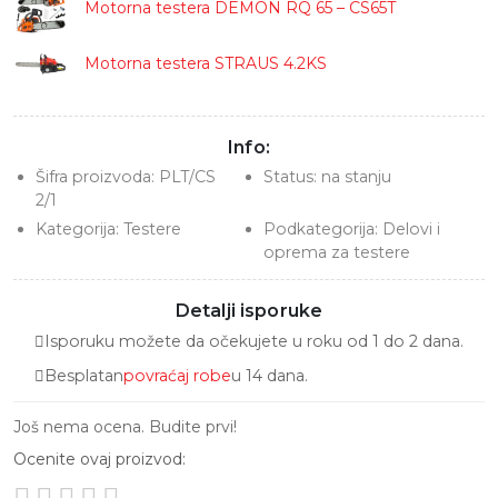
Motorna testera DEMON RQ 65 – CS65T
Motorna testera STRAUS 4.2KS
Info:
Šifra proizvoda:
PLT/CS
Status:
na stanju
2/1
Kategorija:
Testere
Podkategorija:
Delovi i
oprema za testere
Detalji isporuke
Isporuku možete da očekujete u roku od 1 do 2 dana.
Besplatan
povraćaj robe
u 14 dana.
Još nema ocena. Budite prvi!
Ocenite ovaj proizvod: