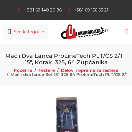
+381 69 140 20 96
+381 69 156 63 21
Sve kategorije
Mač i Dva Lanca ProLineTech PLT/CS 2/1 –
15″, Korak .325, 64 Zupčanika
Početna
Testere
Delovi i oprema za testere
Mač i dva lanca Set 15″ 325 64 ProLineTech PLT/CS 2/1