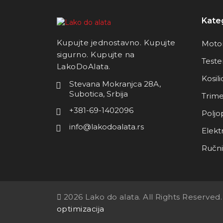
Kateg
Kupujte jednostavno. Kupujte
Motor
sigurno. Kupujte na
Teste
LakoDoAlata.
Kosili
Stevana Mokranjca 28A,
Subotica, Srbija
Trime
+381-69-1402096
Poljo
info@lakodoalata.rs
Elektr
Ručni 
2026 Lako do alata. All Rights Reserved
optimizacija