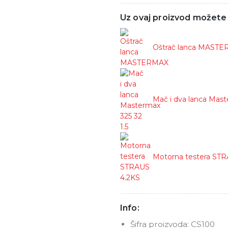
Uz ovaj proizvod možete k
Oštrač lanca MAST
Mač i dva lanca Maste
Motorna testera STR
Info:
Šifra proizvoda:
CS100