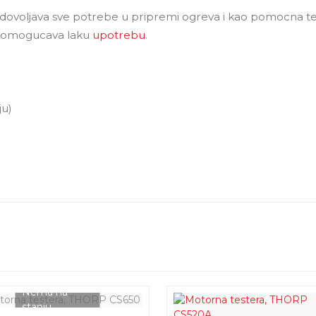
dovoljava sve potrebe u pripremi ogreva i kao pomocna te
m omogucava laku
upotrebu
.
ju)