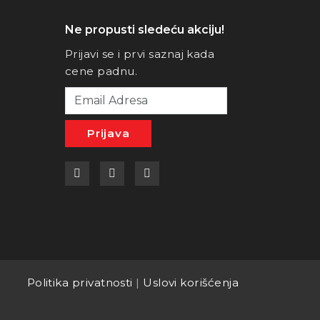
Ne propusti sledeću akciju!
Prijavi se i prvi saznaj kada
cene padnu.
Prijava
a
Politika privatnosti
|
Uslovi korišćenja