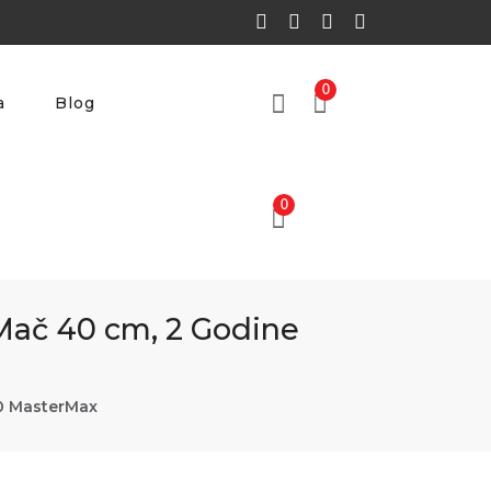
0
a
Blog
0
Mač 40 cm, 2 Godine
0 MasterMax