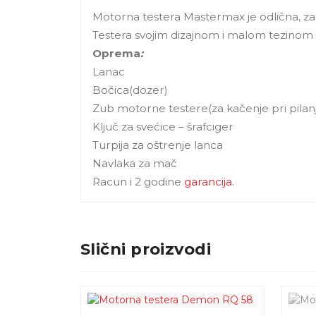
Motorna testera Mastermax je odlična, za
Testera svojim dizajnom i malom tezino
Oprema
:
Lanac
Bočica(dozer)
Zub motorne testere(za kačenje pri pilan
Ključ za svećice – šrafciger
Turpija za oštrenje lanca
Navlaka za mač
Racun i 2 godine
garancija
.
Slični proizvodi