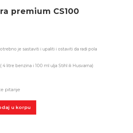
era premium CS100
bno je sastaviti i upaliti i ostaviti da radi pola
 4 litre benzina i 100 ml ulja Stihl ili Husvarna)
te pitanje
daj u korpu