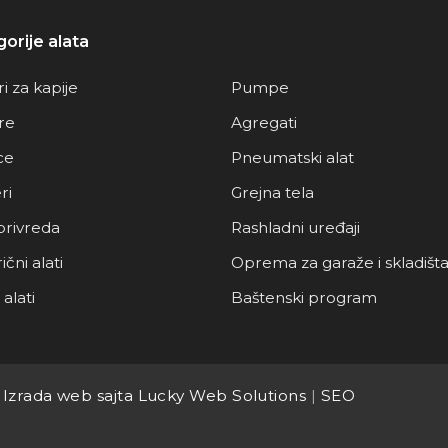
orije alata
i za kapije
Pumpe
re
Agregati
ce
Pneumatski alat
ri
Grejna tela
privreda
Rashladni uređaji
ični alati
Oprema za garaže i skladišt
alati
Baštenski program
.
Izrada web sajta Lucky Web Solutions
|
SEO