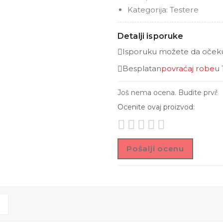
Kategorija:
Testere
Detalji isporuke
Isporuku možete da očekuj
Besplatan
povraćaj robe
u 
Još nema ocena. Budite prvi!
Ocenite ovaj proizvod:
Pošalji ocenu