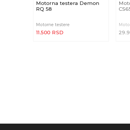
-7
Motorna testera STRAUS
4.2KS
Mot
RQ 
Motorne testere
Motor
7.100 RSD
13.
CS 222
 RSD