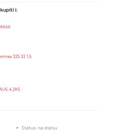
upiti i:
ERMAX
rmax 325 32 1.5
AUS 4.2KS
Status:
na stanju