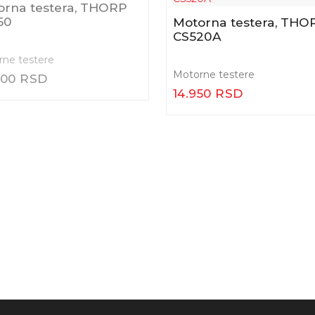
%
orna testera DEMON
Motorna testera
65 – CS65T
jednoručna ProLineTe
PLT/CS 224
ne testere
Motorne testere
900 RSD
9.000 RSD
14.900 RSD