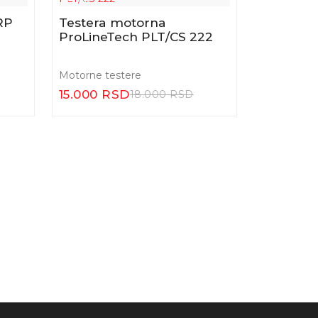
Motorna
RQ 58
Jednoručna testera CS
ch
2500 Demon
Motorne te
Motorne testere
11.500 R
11.200 RSD