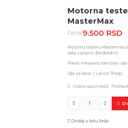
Motorna test
MasterMax
9.500 RSD
Cena:
Motornu testeru Mastermax potre
sata u prazno (bezbedno).
Praviti mesavinu benzina i ulja (
Ulje za lanac ( Lancol Thorp)
Uslovi isporuke
Postavi
Do
Dodaj u listu želja