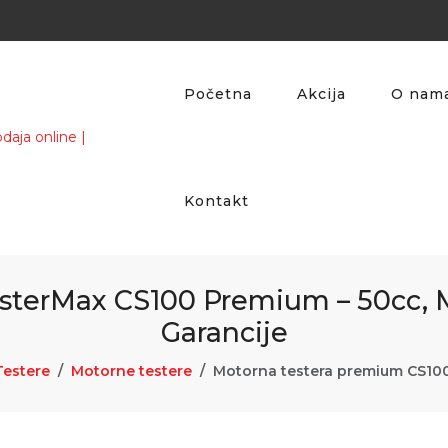
Početna
Akcija
O nam
Kontakt
sterMax CS100 Premium – 50cc, 
Garancije
Testere
Motorne testere
Motorna testera premium CS10