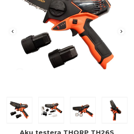
Aku testera THORP TH26S