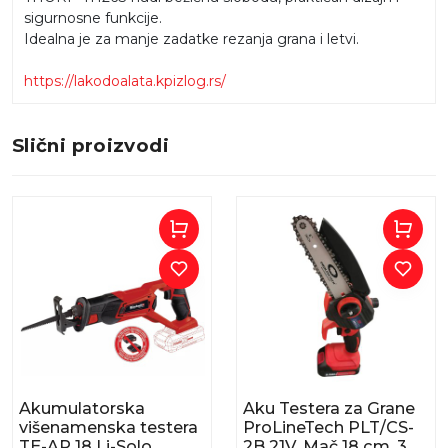
sigurnosne funkcije.
Idealna je za manje zadatke rezanja grana i letvi.
https://lakodoalata.kpizlog.rs/
Slični proizvodi
Akumulatorska
Aku Testera za Grane
višenamenska testera
ProLineTech PLT/CS-
TE-AP 18 Li-Solo
2B 21V, Mač 18 cm, 3