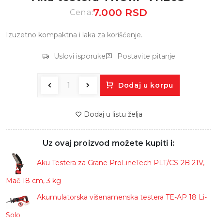
7.000 RSD
Cena:
Izuzetno kompaktna i laka za korišćenje.
Uslovi isporuke
Postavite pitanje
Dodaj u korpu
Dodaj u listu želja
Uz ovaj proizvod možete kupiti i:
Aku Testera za Grane ProLineTech PLT/CS-2B 21V,
Mač 18 cm, 3 kg
Akumulatorska višenamenska testera TE-AP 18 Li-
Solo