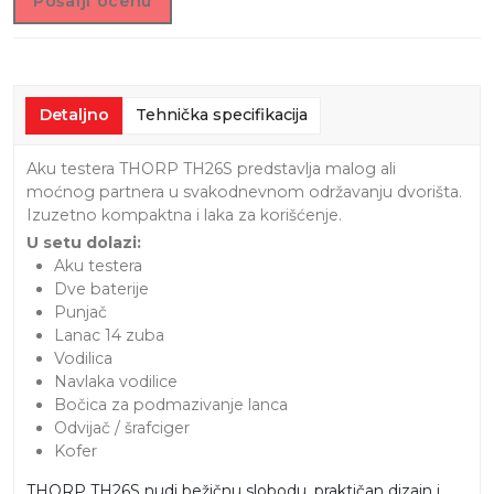
Pošalji ocenu
Detaljno
Tehnička specifikacija
Aku testera THORP TH26S predstavlja malog ali
moćnog partnera u svakodnevnom održavanju dvorišta.
Izuzetno kompaktna i laka za korišćenje.
U setu dolazi:
Aku testera
Dve baterije
Punjač
Lanac 14 zuba
Vodilica
Navlaka vodilice
Bočica za podmazivanje lanca
Odvijač / šrafciger
Kofer
THORP TH26S nudi bežičnu slobodu, praktičan dizajn i