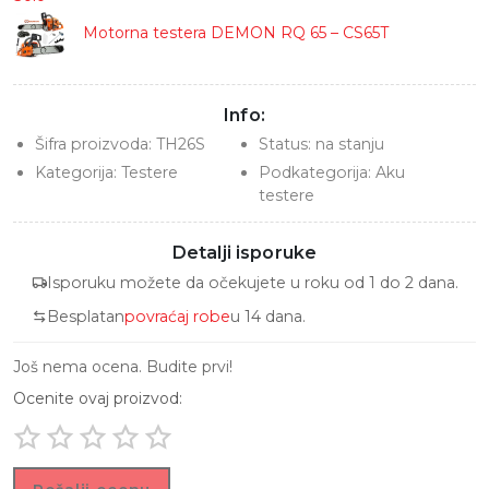
Motorna testera DEMON RQ 65 – CS65T
Info:
Šifra proizvoda:
TH26S
Status:
na stanju
Kategorija:
Testere
Podkategorija:
Aku
testere
Detalji isporuke
Isporuku možete da očekujete u roku od 1 do 2 dana.
Besplatan
povraćaj robe
u 14 dana.
Još nema ocena. Budite prvi!
Ocenite ovaj proizvod: