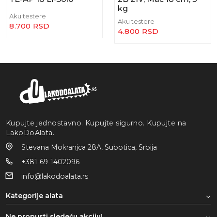
kg
Aku testere
Aku testere
8.700 RSD
4.800 RSD
Kupujte jednostavno. Kupujte sigurno. Kupujte na
LakoDoAlata.
Stevana Mokranjca 28A, Subotica, Srbija
+381-69-1402096
info@lakodoalata.rs
Kategorije alata
Ne propusti sledeću akciju!