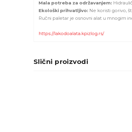
Mala potreba za održavanjem:
Hidraulič
Ekološki prihvatljivo:
Ne koristi gorivo, št
Ručni paletar je osnovni alat u mnogim indus
https://lakodoalata.kpizlog.rs/
Slični proizvodi