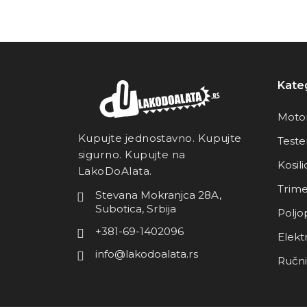
Kateg
Motor
Kupujte jednostavno. Kupujte
Teste
sigurno. Kupujte na
Kosili
LakoDoAlata.
Trime
Stevana Mokranjca 28A,
Subotica, Srbija
Poljo
+381-69-1402096
Elektr
info@lakodoalata.rs
Ručni 