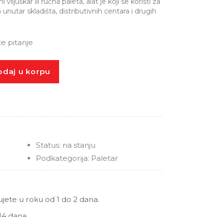
viljuškar ili ručna paleta, alat je koji se koristi za
unutar skladišta, distributivnih centara i drugih
te pitanje
daj u korpu
Status:
na stanju
Podkategorija:
Paletar
ete u roku od 1 do 2 dana.
14 dana.