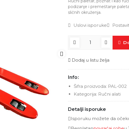
Ručni paletar, poznat i kao ručni 
podizanje i premeštanje paleta 
sličnih okruženja.
Uslovi isporuke
Postavi
Do
Dodaj u listu želja
Info:
Šifra proizvoda:
PAL-002
Kategorija:
Ručni alati
Detalji isporuke
Isporuku možete da očekuj
Besplatan
povraćaj robe
u 