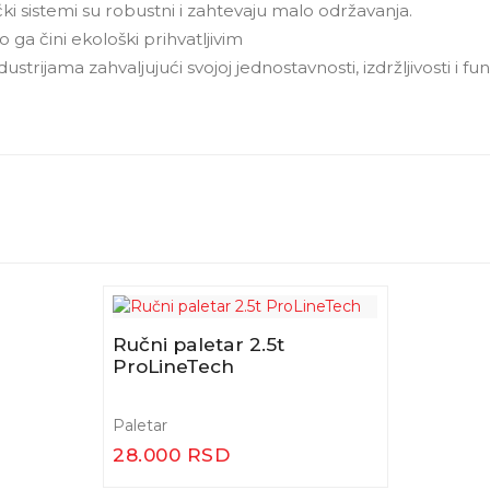
ki sistemi su robustni i zahtevaju malo održavanja.
o ga čini ekološki prihvatljivim
trijama zahvaljujući svojoj jednostavnosti, izdržljivosti i fu
Ručni paletar 2.5t
ProLineTech
Paletar
28.000 RSD