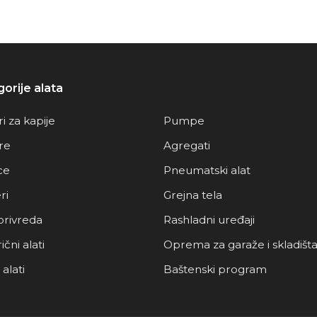
orije alata
i za kapije
Pumpe
re
Agregati
ce
Pneumatski alat
ri
Grejna tela
privreda
Rashladni uređaji
ični alati
Oprema za garaže i skladišt
alati
Baštenski program