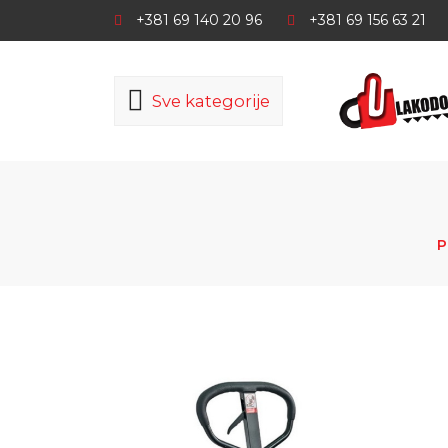
+381 69 140 20 96
+381 69 156 63 21
Sve kategorije
P