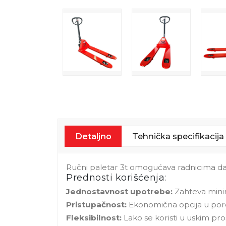
Detaljno
Tehnička specifikacija
Ručni paletar 3t omogućava radnicima da
Prednosti korišćenja:
Jednostavnost upotrebe:
Zahteva mini
Pristupačnost:
Ekonomična opcija u pore
Fleksibilnost:
Lako se koristi u uskim pro