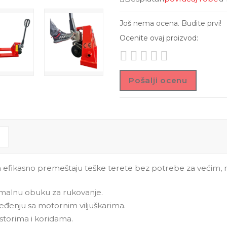
Još nema ocena. Budite prvi!
Ocenite ovaj proizvod:
Pošalji ocenu
 efikasno premeštaju teške terete bez potrebe za većim, 
malnu obuku za rukovanje.
đenju sa motornim viljuškarima.
storima i koridama.