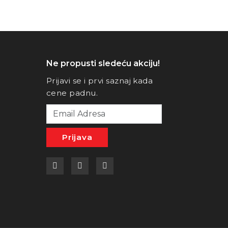
Ne propusti sledeću akciju!
Prijavi se i prvi saznaj kada
cene padnu.
Prijava
a