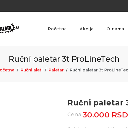
Početna
Akcija
O nama
Ručni paletar 3t ProLineTech
očetna
Ručni alati
Paletar
Ručni paletar 3t ProLineTe
Ručni paletar
30.000 RSD
Cena: