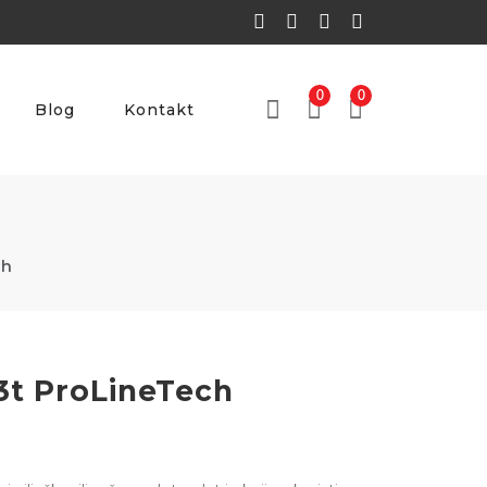
0
0
Blog
Kontakt
ch
 3t ProLineTech