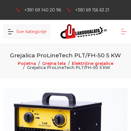
+381 69 140 20 96
+381 69 156 63 21
Sve kategorije
Grejalica ProLineTech PLT/FH-50 5 KW
Početna
Grejna tela
Električne grejalice
Grejalica ProLineTech PLT/FH-50 5 KW