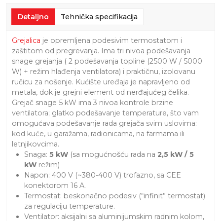
Detaljno
Tehnička specifikacija
Grejalica
je opremljena podesivim termostatom i
zaštitom od pregrevanja. Ima tri nivoa podešavanja
snage grejanja ( 2 podešavanja topline (2500 W / 5000
W) + režim hlađenja ventilatora) i praktičnu, izolovanu
ručicu za nošenje. Kućište uređaja je napravljeno od
metala, dok je grejni element od nerđajućeg čelika.
Grejač snage 5 kW ima 3 nivoa kontrole brzine
ventilatora; glatko podešavanje temperature, što vam
omogućava podešavanje rada grejača svim uslovima:
kod kuće, u garažama, radionicama, na farmama ili
letnjikovcima.
Snaga:
5 kW
(sa mogućnošću rada na
2,5 kW / 5
kW
režim)
Napon: 400 V (~380-400 V) trofazno, sa CEE
konektorom 16 A.
Termostat: beskonačno podesiv (“infinit” termostat)
za regulaciju temperature.
Ventilator: aksijalni sa aluminijumskim radnim kolom,