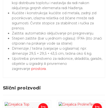
koji distribuira toplotu i nastavlja da radi nakon
isključenja grejnih elemenata radi hlađenja.
Kućište i konstrukcija: kućište od metala, zadnji zid
pocinkovan, izlazna rešetka od žičane mreže radi
sigurnosti. Čvrste stopice za stabilnost i ručka za
prenos.
Zaštita: automatsko isključivanje pri pregrevanju.
Stepen zaštite (bar u jednom oglasu): IPX4 (što znači
otporan na prskanje vode sa strane)
Dimenzije / težina (varijacije u oglasima): npr.
dimenzije 29,5 × 29,5 × 43,5 cm, težina oko 6 kg.
Upotreba: prvenstveno za radionice, skladišta, garaže,
objekte u izgradnji ili privremeno
zagrevanje
prostora.
Slični proizvodi