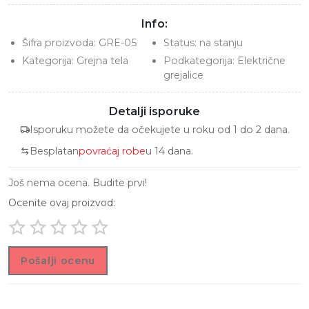
Info:
Šifra proizvoda:
GRE-05
Status:
na stanju
Kategorija:
Grejna tela
Podkategorija:
Električne
grejalice
Detalji isporuke
Isporuku možete da očekujete u roku od 1 do 2 dana.
Besplatan
povraćaj robe
u 14 dana.
Još nema ocena. Budite prvi!
Ocenite ovaj proizvod:
Pošalji ocenu