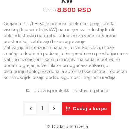
KW
8.800 RSD
Cena:
Grejalica PLT/FH-50 je prenosni električni grejni uređaj
visokog kapaciteta (5 kW) namenjen za industrijsku ili
poluindustrijsku upotrebu, odnosno za veće zatvorene
prostore koji zahtevaju brzo zagrevanje.
Zahvaljujući trofaznom napajanju i velikoj snazi, može
značajno doprineti podizanju temperature u prostorijama sa
slabijom izolacijom, kao i u slučajevima kada je potrebno
dodatno grejanje. Ventilator omogućava efikasniju
distribuciju toplog vazduha, a automatska zaštita i robustan
konstrukcijski dizajn podižu sigurnost i trajnost uređaja.
Uslovi isporuke
Postavite pitanje
Dodaj u korpu
Dodaj u listu želja