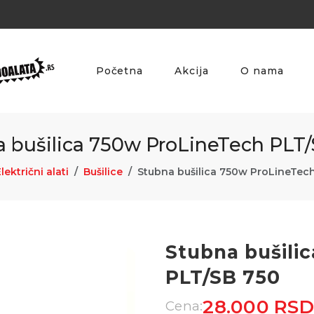
Početna
Akcija
O nama
 bušilica 750w ProLineTech PLT
lektrični alati
Bušilice
Stubna bušilica 750w ProLineTec
Stubna bušili
PLT/SB 750
28.000 RSD
Cena: