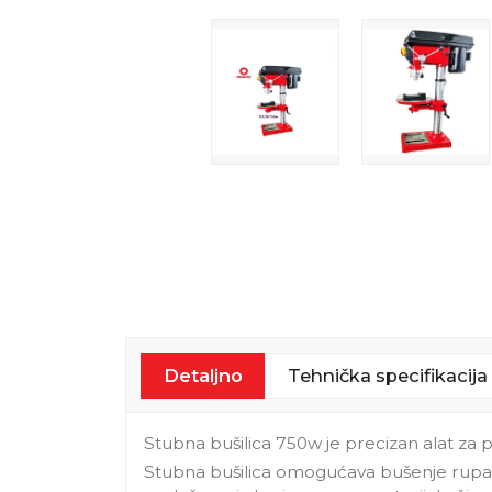
Detaljno
Tehnička specifikacija
Stubna bušilica 750w je precizan alat za
Stubna bušilica omogućava bušenje rupa