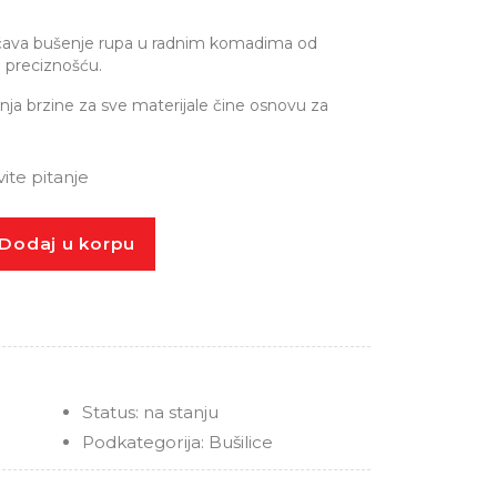
́ava bušenje rupa u radnim komadima od
 preciznošću.
ja brzine za sve materijale čine osnovu za
ite pitanje
Dodaj u korpu
Status:
na stanju
Podkategorija:
Bušilice