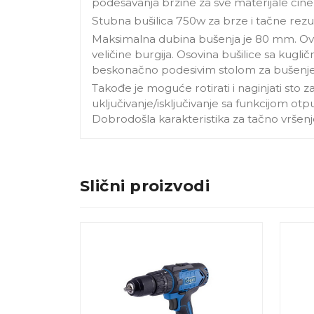
podešavanja brzine za sve materijale čin
Stubna bušilica 750w za brze i tačne rezul
Maksimalna dubina bušenja je 80 mm. Ova
veličine burgija. Osovina bušilice sa kugl
beskonačno podesivim stolom za bušenje
Takođe je moguće rotirati i naginjati sto
uključivanje/isključivanje sa funkcijom
Dobrodošla karakteristika za tačno vršenj
Slični proizvodi