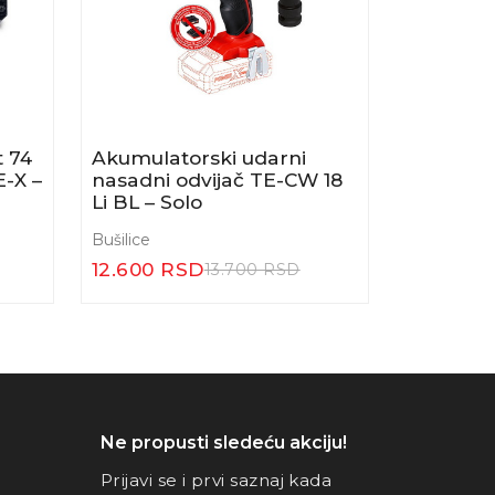
t 74
Akumulatorski udarni
Udarna b
-X –
nasadni odvijač TE-CW 18
ProLineT
Li BL – Solo
Bušilice
Bušilice
12.600 RSD
3.800 R
13.700 RSD
Ne propusti sledeću akciju!
Prijavi se i prvi saznaj kada