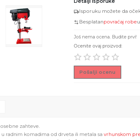
Detalji isporuke
Isporuku možete da očeku
Besplatan
povraćaj robe
u
Još nema ocena. Budite prvi!
Ocenite ovaj proizvod:
Pošalji ocenu
 posebne zahteve.
 u radnim komadima od drveta ili metala sa
vrhunskom pre