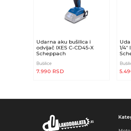
lica 1500
Udarna aku bušilica i
Udar
LT/RH-
odvijač IXES C-CD45-X
1/4”
Scheppach
Sch
Bušilice
Bušil
7.990 RSD
5.4
Kateg
Motor