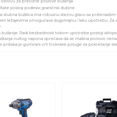
e osnovu za precizne poslove bušenja.
tate postoji podesivi graničnik dubine.
 stubna bušilica ima robusnu steznu glavu sa prstenastim
ičnim ležajevima omogućava dugotrajnu i laku upotrebu. Za va
.
 za bušenje. Radi bezbednosti tokom upotrebe postoji sklopivi
 otpuštanja nultog napona sprečava da se mašina ponovo ne
e pritiska je gumirani vrh trokrake poluge za pokretanje st