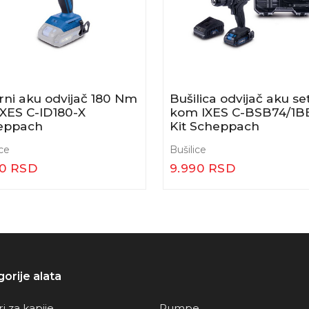
ni aku odvijač 180 Nm
Bušilica odvijač aku se
 IXES C-ID180-X
kom IXES C-BSB74/1BE
eppach
Kit Scheppach
ice
Bušilice
90 RSD
9.990 RSD
orije alata
i za kapije
Pumpe