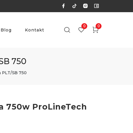
0
0
Blog
Kontakt
/SB 750
h PLT/SB 750
ca 750w ProLineTech