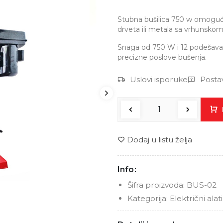
Stubna bušilica 750 w omoguc
drveta ili metala sa vrhunskom
Snaga od 750 W i 12 podešavan
precizne poslove bušenja.
Uslovi isporuke
Postav
Dodaj u listu želja
Info:
Šifra proizvoda:
BUS-02
Kategorija:
Električni alati