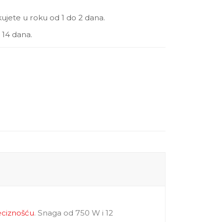
jete u roku od 1 do 2 dana.
 14 dana.
ciznošću
. Snaga od 750 W i 12