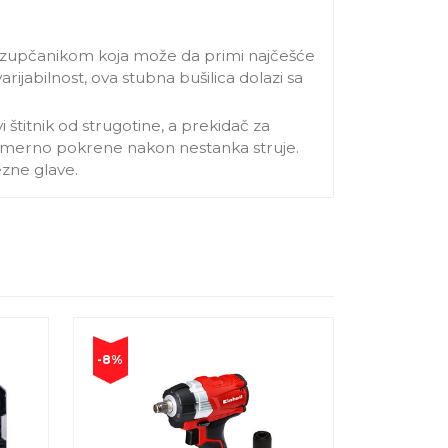
 zupčanikom koja može da primi najčešće
rijabilnost, ova stubna bušilica dolazi sa
 štitnik od strugotine, a prekidač za
namerno pokrene nakon nestanka struje.
ezne glave.
-8%