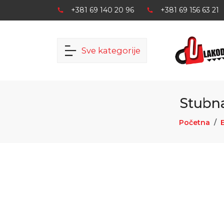
+381 69 140 20 96
+381 69 156 63 21
Sve kategorije
Stubna
Početna
E