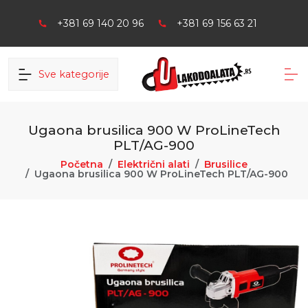
+381 69 140 20 96
+381 69 156 63 21
Sve kategorije
Ugaona brusilica 900 W ProLineTech
PLT/AG-900
Početna
Električni alati
Brusilice
Ugaona brusilica 900 W ProLineTech PLT/AG-900