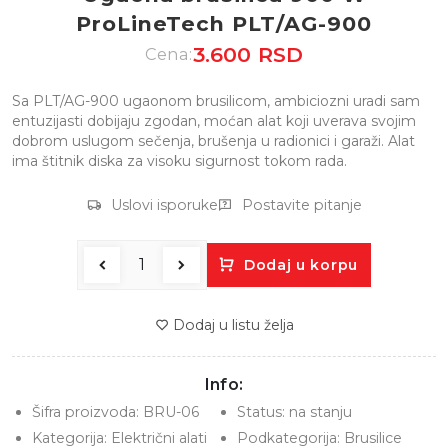
ProLineTech PLT/AG-900
3.600 RSD
Cena:
Sa PLT/AG-900 ugaonom brusilicom, ambiciozni uradi sam
entuzijasti dobijaju zgodan, moćan alat koji uverava svojim
dobrom uslugom sečenja, brušenja u radionici i garaži. Alat
ima štitnik diska za visoku sigurnost tokom rada.
Uslovi isporuke
Postavite pitanje
Dodaj u korpu
Dodaj u listu želja
Info:
Šifra proizvoda:
BRU-06
Status:
na stanju
Kategorija:
Električni alati
Podkategorija:
Brusilice