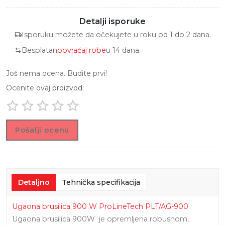
Detalji isporuke
Isporuku možete da očekujete u roku od 1 do 2 dana.
Besplatan
povraćaj robe
u 14 dana.
Još nema ocena. Budite prvi!
Ocenite ovaj proizvod:
Pošalji ocenu
Detaljno
Tehnička specifikacija
Ugaona brusilica 900 W ProLineTech PLT/AG-900
Ugaona brusilica 900W je opremljena robusnom,