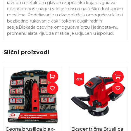
ravnom metalnom glavom zupčanika koja osigurava
dobar prenos snage i vrlo je korisna na teško dostupnim
mestima. Podešavanje u dva položaja omogućava lako i
bezbedno rukovanje čak i tokom dugih radnih
sesija.Blokada osovine omogućava brzu i jednostavnu
promenu alata.Ključ za matice je uključen u isporuci.
Slični proizvodi
-9%
Čeona brusilica biax-
Ekscentrična Brusilica