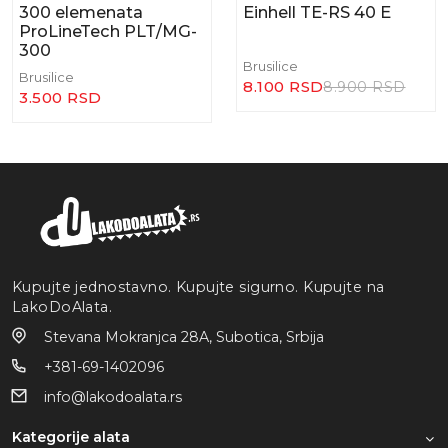
300 elemenata
Einhell TE-RS 40 E
ProLineTech PLT/MG-
300
Brusilice
Brusilice
8.100 RSD
8.900 RSD
3.500 RSD
Kupujte jednostavno. Kupujte sigurno. Kupujte na
LakoDoAlata.
Stevana Mokranjca 28A, Subotica, Srbija
+381-69-1402096
info@lakodoalata.rs
Kategorije alata