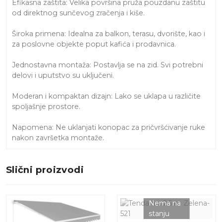
Efikasna zaštita: Velika površina pruža pouzdanu zaštitu
od direktnog sunčevog zračenja i kiše.
Široka primena: Idealna za balkon, terasu, dvorište, kao i
za poslovne objekte poput kafića i prodavnica.
Jednostavna montaža: Postavlja se na zid. Svi potrebni
delovi i uputstvo su uključeni.
Moderan i kompaktan dizajn: Lako se uklapa u različite
spoljašnje prostore.
Napomena: Ne uklanjati konopac za pričvršćivanje ruke
nakon završetka montaže.
Slični proizvodi