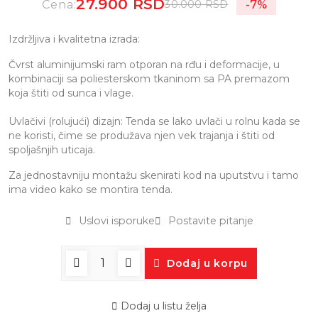
27.900 RSD
Cena:
-7%
30.000 RSD
Izdržljiva i kvalitetna izrada:
Čvrst aluminijumski ram otporan na rđu i deformacije, u
kombinaciji sa poliesterskom tkaninom sa PA premazom
koja štiti od sunca i vlage.
Uvlačivi (rolujući) dizajn: Tenda se lako uvlači u rolnu kada se
ne koristi, čime se produžava njen vek trajanja i štiti od
spoljašnjih uticaja.
Za jednostavniju montažu skenirati kod na uputstvu i tamo
ima video kako se montira tenda.
Uslovi isporuke
Postavite pitanje
Dodaj u korpu
Dodaj u listu želja