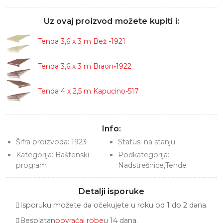
Uz ovaj proizvod možete kupiti i:
Tenda 3,6 x 3 m Bež -1921
Tenda 3,6 x 3 m Braon-1922
Tenda 4 x 2,5 m Kapucino-517
Info:
Šifra proizvoda:
1923
Status:
na stanju
Kategorija:
Baštenski
Podkategorija:
program
Nadstrešnice,Tende
Detalji isporuke
Isporuku možete da očekujete u roku od 1 do 2 dana.
Besplatan
povraćaj robe
u 14 dana.