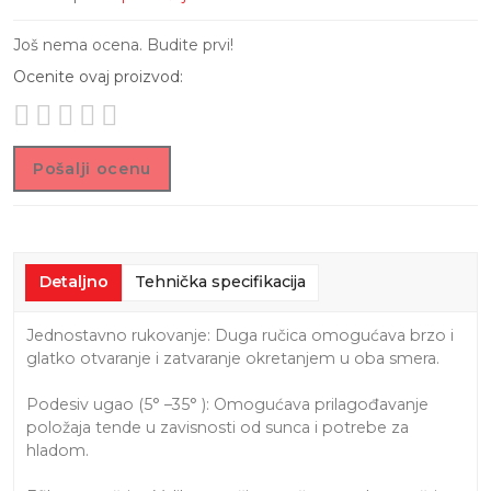
Još nema ocena. Budite prvi!
Ocenite ovaj proizvod:
Pošalji ocenu
Detaljno
Tehnička specifikacija
Jednostavno rukovanje: Duga ručica omogućava brzo i
glatko otvaranje i zatvaranje okretanjem u oba smera.
Podesiv ugao (5° –35° ): Omogućava prilagođavanje
položaja tende u zavisnosti od sunca i potrebe za
hladom.